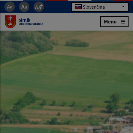
Slovenčina
Sirník
Menu
Oficiálna stránka