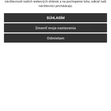
návštevnosti našich webových stránok a na pochopenie toho, odkiaľ naši
návštevníci prichádzajú.
SÚHLASÍM
Zmeniť moje nastavenia
Odmietam
Oboznámil som sa so
spracúvaním osobných
údajov
Google reCaptcha Response
Odoslať správu
Úradné hodiny:
Deň
Čas
Pondelok:
07:30 - 16:00
Utorok:
07:30 - 16:00