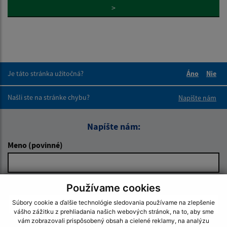
>
Je táto stránka užitočná?
Áno
Nie
Boli tieto 
Boli 
Našli ste na stránke chybu?
Napíšte nám
Napíšte nám:
Meno (povinné)
E-mailová adresa (povinné)
Používame cookies
Súbory cookie a ďalšie technológie sledovania používame na zlepšenie
vášho zážitku z prehliadania našich webových stránok, na to, aby sme
vám zobrazovali prispôsobený obsah a cielené reklamy, na analýzu
Text vašej správy (povinné)