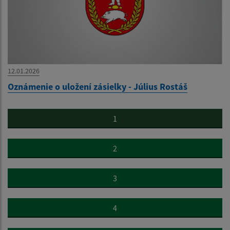
12.01.2026
Oznámenie o uložení zásielky - Július Rostáš
1
2
3
4