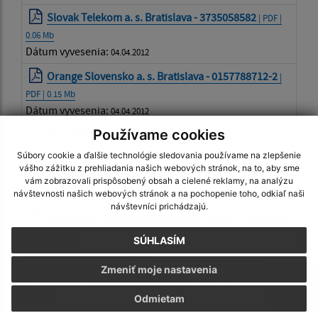
Slovak Telekom a. s. Bratislava - 3735058582
| PDF |
0.06 Mb
Dátum vyvesenia:
04.04.2012
Orange Slovensko a. s. Bratislava - 0157788712-2
|
PDF | 0.15 Mb
Dátum vyvesenia:
04.04.2012
Používame cookies
SECOMP s. r. o. Trebišov - 120078
| PDF | 0.08 Mb
Dátum vyvesenia:
04.04.2012
Súbory cookie a ďalšie technológie sledovania používame na zlepšenie
vášho zážitku z prehliadania našich webových stránok, na to, aby sme
SECOMP s. r. o. Trebišov - 120017
| PDF | 0.08 Mb
vám zobrazovali prispôsobený obsah a cielené reklamy, na analýzu
Dátum vyvesenia:
návštevnosti našich webových stránok a na pochopenie toho, odkiaľ naši
04.04.2012
návštevníci prichádzajú.
GEOALEX A. Varkonda Kráľovský Chlmec - 20120001
| PDF | 0.05 Mb
SÚHLASÍM
Dátum vyvesenia:
04.04.2012
Zmeniť moje nastavenia
Slovak Telekom a. s. Bratislava - 5734047437
| PDF |
0.06 Mb
Odmietam
Dátum vyvesenia:
04.04.2012