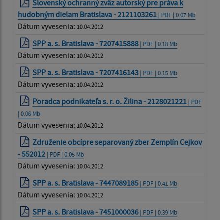
Slovenský ochranný zväz autorský pre práva k
hudobným dielam Bratislava - 2121103261
| PDF | 0.07 Mb
Dátum vyvesenia:
10.04.2012
SPP a. s. Bratislava - 7207415888
| PDF | 0.18 Mb
Dátum vyvesenia:
10.04.2012
SPP a. s. Bratislava - 7207416143
| PDF | 0.15 Mb
Dátum vyvesenia:
10.04.2012
Poradca podnikateľa s. r. o. Žilina - 2128021221
| PDF
| 0.06 Mb
Dátum vyvesenia:
10.04.2012
Združenie obcípre separovaný zber Zemplín Cejkov
- 552012
| PDF | 0.05 Mb
Dátum vyvesenia:
10.04.2012
SPP a. s. Bratislava - 7447089185
| PDF | 0.41 Mb
Dátum vyvesenia:
10.04.2012
SPP a. s. Bratislava - 7451000036
| PDF | 0.39 Mb