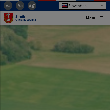
Slovenčina
Sirník
Menu
Oficiálna stránka