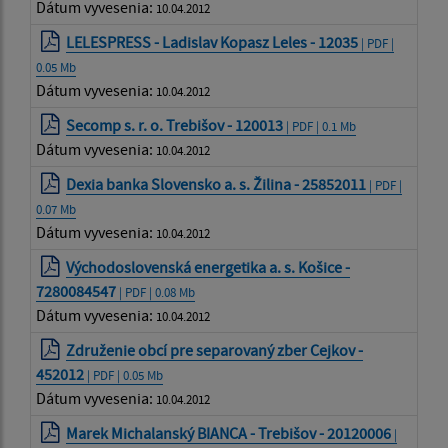
Dátum vyvesenia:
10.04.2012
LELESPRESS - Ladislav Kopasz Leles - 12035
| PDF |
0.05 Mb
Dátum vyvesenia:
10.04.2012
Secomp s. r. o. Trebišov - 120013
| PDF | 0.1 Mb
Dátum vyvesenia:
10.04.2012
Dexia banka Slovensko a. s. Žilina - 25852011
| PDF |
0.07 Mb
Dátum vyvesenia:
10.04.2012
Východoslovenská energetika a. s. Košice -
7280084547
| PDF | 0.08 Mb
Dátum vyvesenia:
10.04.2012
Združenie obcí pre separovaný zber Cejkov -
452012
| PDF | 0.05 Mb
Dátum vyvesenia:
10.04.2012
Marek Michalanský BIANCA - Trebišov - 20120006
|