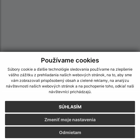
Používame cookies
Súbory cookie a ďalšie technológie sledovania používame na zlepšenie
vášho zážitku z prehliadania našich webových stránok, na to, aby sme
vám zobrazovali prispôsobený obsah a cielené reklamy, na analýzu
návštevnosti našich webových stránok a na pochopenie toho, odkiaľ naši
návštevníci prichádzajú.
Informácie o stránke:
SÚHLASÍM
Vyhlásenie o prístupnosti
Autorské práva
Zmeniť moje nastavenia
Ochrana osobných údajov
Odmietam
Navigácia: