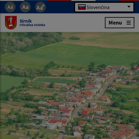
Slovenčina
Sirník
Menu
Oficiálna stránka