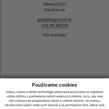
Hlavná 152/21
076 03 Sirník
podatelna@sirnik.sk
+421 907 660 755
IČO: 00331902
Používame cookies
Súbory cookie a ďalšie technológie sledovania používame na zlepšenie
vášho zážitku z prehliadania našich webových stránok, na to, aby sme
vám zobrazovali prispôsobený obsah a cielené reklamy, na analýzu
návštevnosti našich webových stránok a na pochopenie toho, odkiaľ naši