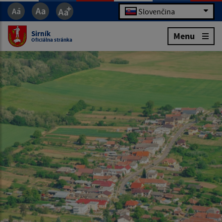
Slovenčina
Sirník
Menu
Oficiálna stránka