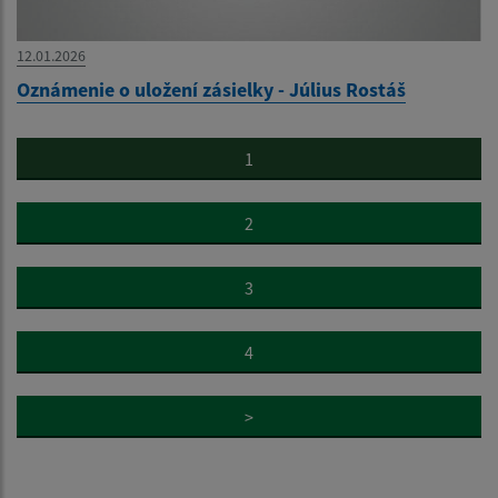
12.01.2026
Oznámenie o uložení zásielky - Július Rostáš
1
2
3
4
>