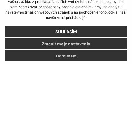
vášho zážitku z prehliadania našich webových stránok, na to, aby sme
vám zobrazovali prispôsobený obsah a cielené reklamy, na analýzu
návštevnosti našich webových stránok a na pochopenie toho, odkiaľ naši
návštevníci prichádzajú.
Oboznámil som sa so
spracúvaním osobných
údajov
SÚHLASÍM
Google reCaptcha Response
Zmeniť moje nastavenia
Odoslať správu
Odmietam
Úradné hodiny:
Deň
Čas
Pondelok:
07:30 - 16:00
Utorok:
07:30 - 16:00
Streda:
07:30 - 16:00
Štvrtok:
07:30 - 16:00
Piatok:
07:30 - 16:00