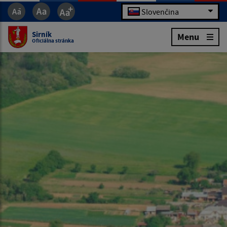
Slovenčina
Sirník
Menu
Oficiálna stránka