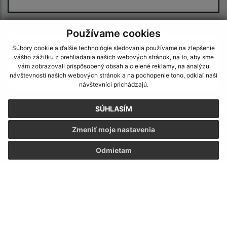
Text vašej správy (povinné)
Používame cookies
Súbory cookie a ďalšie technológie sledovania používame na zlepšenie
vášho zážitku z prehliadania našich webových stránok, na to, aby sme
vám zobrazovali prispôsobený obsah a cielené reklamy, na analýzu
návštevnosti našich webových stránok a na pochopenie toho, odkiaľ naši
návštevníci prichádzajú.
SÚHLASÍM
Oboznámil som sa so
spracúvaním osobných
údajov
Zmeniť moje nastavenia
Google reCaptcha Response
Odoslať správu
Odmietam
Úradné hodiny:
Deň
Čas