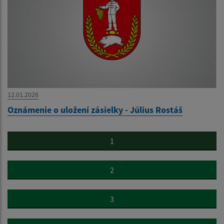
12.01.2026
Oznámenie o uložení zásielky - Július Rostáš
1
2
3