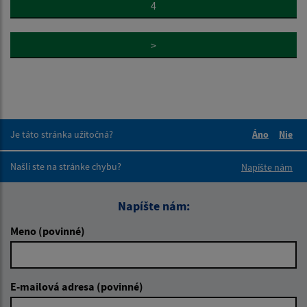
4
>
Je táto stránka užitočná?
Áno
Nie
Boli tieto 
Boli 
Našli ste na stránke chybu?
Napíšte nám
Napíšte nám:
Meno (povinné)
E-mailová adresa (povinné)