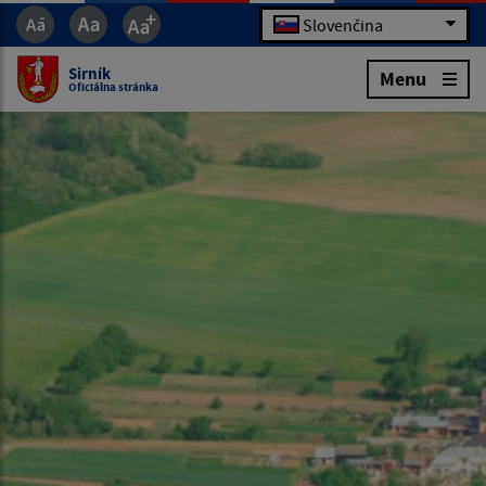
Slovenčina
Sirník
Menu
Oficiálna stránka