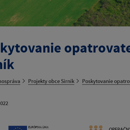
kytovanie opatrovateľ
ník
ospráva
Projekty obce Sirník
Poskytovanie opatrov
2022