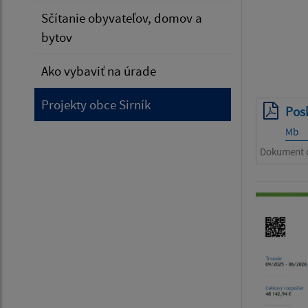
Sčítanie obyvateľov, domov a
bytov
Ako vybaviť na úrade
Projekty obce Sirník
Posk
Mb
Dokument o