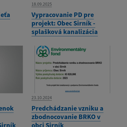
18.09.2025
ieťa
Vypracovanie PD pre
projekt: Obec Sirník -
splašková kanalizácia
23.10.2024
enok
Predchádzanie vzniku a
zbodnocovanie BRKO v
Sirník
obci Sirník