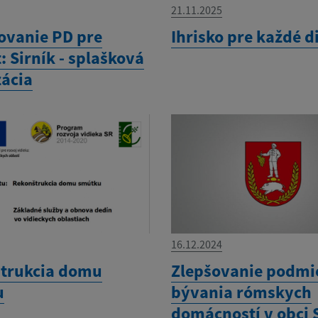
21.11.2025
ovanie PD pre
Ihrisko pre každé d
: Sirník - splašková
zácia
16.12.2024
trukcia domu
Zlepšovanie podmi
u
bývania rómskych
domácností v obci 