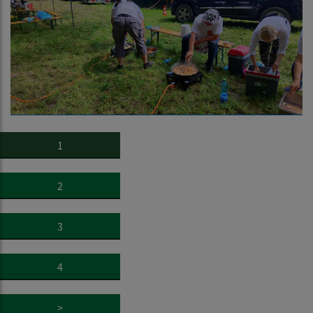
1
2
3
4
>