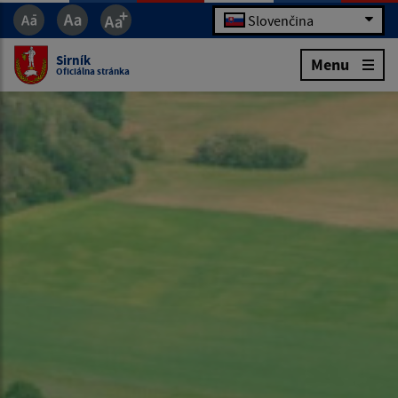
Slovenčina
Sirník
Menu
Oficiálna stránka