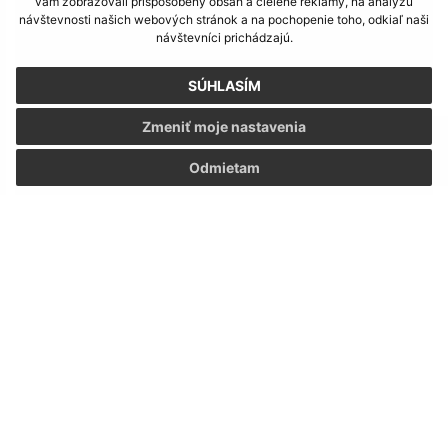
vám zobrazovali prispôsobený obsah a cielené reklamy, na analýzu
návštevnosti našich webových stránok a na pochopenie toho, odkiaľ naši
návštevníci prichádzajú.
SÚHLASÍM
Zmeniť moje nastavenia
Odmietam
Stretnutie bývalých predsedov Miestnych národných
výborov, primátorov a starostov obcí 2023